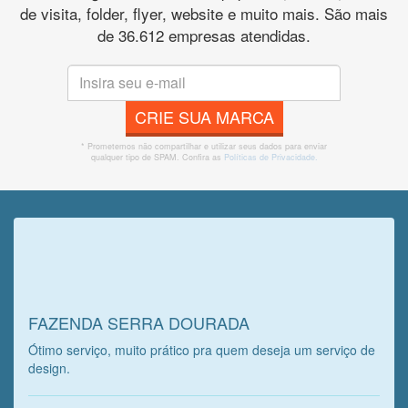
de visita, folder, flyer, website e muito mais. São mais
de 36.612 empresas atendidas.
CRIE SUA MARCA
* Prometemos não compartilhar e utilizar seus dados para enviar
qualquer tipo de SPAM. Confira as
Políticas de Privacidade.
Veja o que o cliente achou do
nosso trabalho!
FAZENDA SERRA DOURADA
Ótimo serviço, muito prático pra quem deseja um serviço de
design.