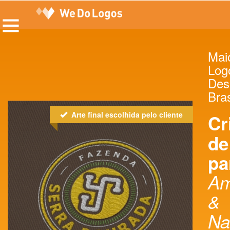
Maio
Log
Des
Bras
Arte final escolhida pelo cliente
Cr
de
pa
Am
&
Na