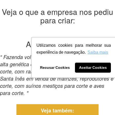
Veja o que a empresa nos pediu
para criar:
A empresa
queria:
Utilizamos cookies para melhorar sua
experiência de navegação.
Saiba mais
" Fazenda voltada ao ramo da pecuária. Produz
alta genética de gado de leite e mestiços para
Recusar Cookies
Aceitar Cookies
corte, com ramo de ovinos da Raça Dorper e
Santa Inês em venda de matrizes, reprodutores e
corte, com suínos mestiços para corte e aves
para corte. "
Veja também: