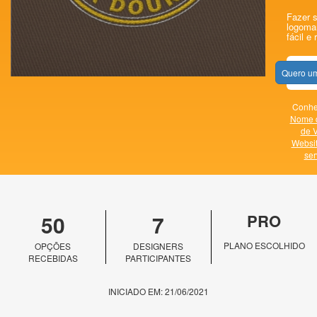
Fazer s
logomar
fácil e 
Quero um
Conheç
Nome 
de V
Websi
ser
50
7
PRO
PLANO ESCOLHIDO
OPÇÕES
DESIGNERS
RECEBIDAS
PARTICIPANTES
INICIADO EM: 21/06/2021