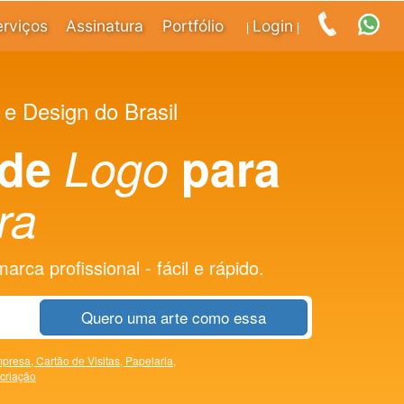
erviços
Assinatura
Portfólio
Login
|
|
 e Design do Brasil
 de
Logo
para
ra
rca profissional - fácil e rápido.
Quero uma arte como essa
presa,
Cartão de Visitas,
Papelaria,
 criação