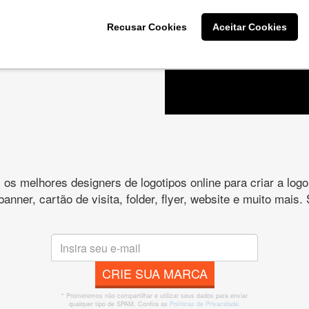
Recusar Cookies
Aceitar Cookies
es e peça
s melhores designers de logotipos online para criar a lo
 banner, cartão de visita, folder, flyer, website e muito mai
CRIE SUA MARCA
* Prometemos não compartilhar e utilizar seus dados para enviar
qualquer tipo de SPAM. Confira as
Políticas de Privacidade.