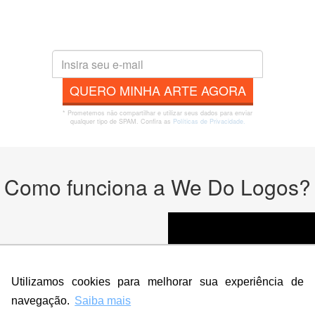
QUERO MINHA ARTE AGORA
* Prometemos não compartilhar e utilizar seus dados para enviar
qualquer tipo de SPAM. Confira as
Políticas de Privacidade.
Como funciona a We Do Logos?
odutos
Utilizamos cookies para melhorar sua experiência de
navegação.
Saiba mais
cê deseja na criação