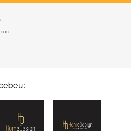
T
HIDO
ecebeu: