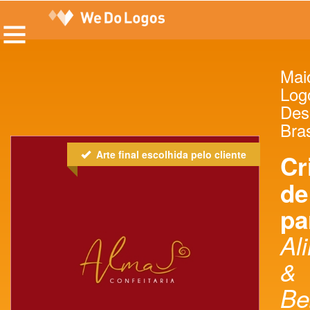
Maio
Log
Des
Bras
Arte final escolhida pelo cliente
Cr
de
pa
Al
&
Be