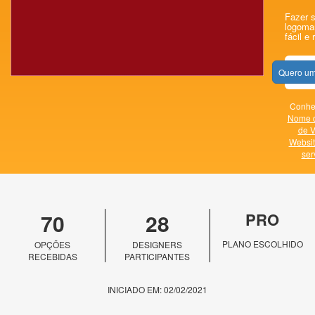
Fazer s
logomar
fácil e 
Quero um
Conheç
Nome 
de V
Websit
ser
70
28
PRO
PLANO ESCOLHIDO
OPÇÕES
DESIGNERS
RECEBIDAS
PARTICIPANTES
INICIADO EM: 02/02/2021