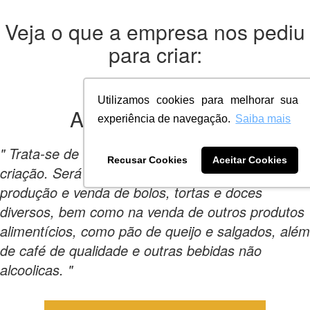
Veja o que a empresa nos pediu
para criar:
Utilizamos cookies para melhorar sua
A empresa
queria:
experiência de navegação.
Saiba mais
" Trata-se de uma empresa ainda em fase de
Recusar Cookies
Aceitar Cookies
criação. Será uma confeitaria especializada em
produção e venda de bolos, tortas e doces
diversos, bem como na venda de outros produtos
alimentícios, como pão de queijo e salgados, além
de café de qualidade e outras bebidas não
alcoolicas. "