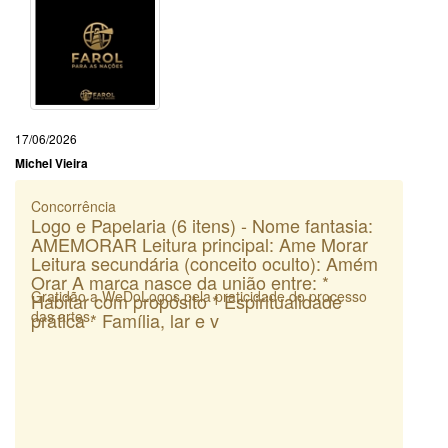
17/06/2026
Michel Vieira
Concorrência
Logo e Papelaria (6 itens) - Nome fantasia:
AMEMORAR Leitura principal: Ame Morar
Leitura secundária (conceito oculto): Amém
Orar A marca nasce da união entre: *
Gratidão a WeDoLogos pela praticidade do processo
Habitar com propósito * Espiritualidade
das artes.
prática * Família, lar e v