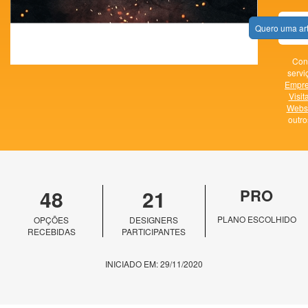
Quero uma ar
Con
servi
Empr
Visit
Websi
outr
48
21
PRO
PLANO ESCOLHIDO
OPÇÕES
DESIGNERS
RECEBIDAS
PARTICIPANTES
INICIADO EM: 29/11/2020