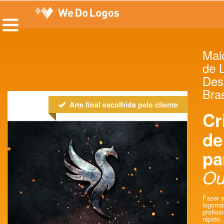
Maio
de 
Des
Bras
Arte final escolhida pelo cliente
Cr
de
pa
Ou
Fazer s
logoma
profissi
rápido.