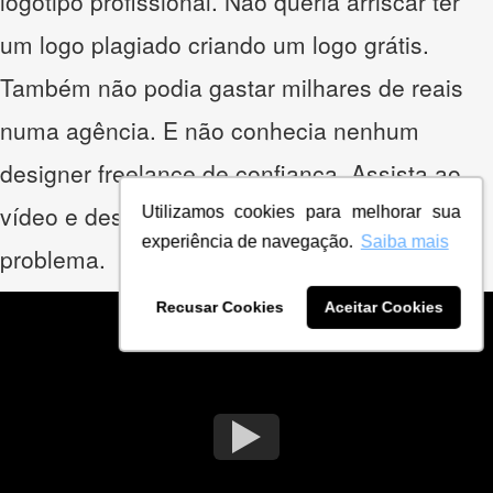
logotipo profissional. Não queria arriscar ter
um logo plagiado criando um logo grátis.
Também não podia gastar milhares de reais
numa agência. E não conhecia nenhum
designer freelance de confiança. Assista ao
vídeo e descubra como ele solucionou esse
Utilizamos cookies para melhorar sua
experiência de navegação.
Saiba mais
problema.
Recusar Cookies
Aceitar Cookies