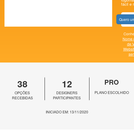
fácil e 
Quero um
Conheç
Nome 
de V
Websi
ser
38
12
PRO
PLANO ESCOLHIDO
OPÇÕES
DESIGNERS
RECEBIDAS
PARTICIPANTES
INICIADO EM: 13/11/2020