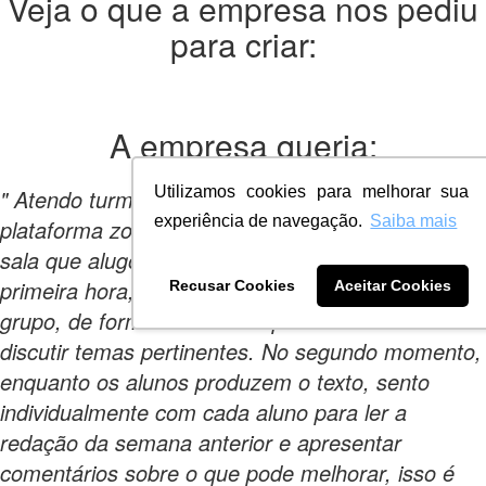
Veja o que a empresa nos pediu
para criar:
A empresa
queria:
Utilizamos cookies para melhorar sua
" Atendo turmas, de até 10 alunos, pela
experiência de navegação.
Saiba mais
plataforma zoom ou de forma presencial em uma
sala que alugo. São duas horas de aula. Na
primeira hora, há um discurso voltado para o
Recusar Cookies
Aceitar Cookies
grupo, de forma a trabalhar partes teóricas e
discutir temas pertinentes. No segundo momento,
enquanto os alunos produzem o texto, sento
individualmente com cada aluno para ler a
redação da semana anterior e apresentar
comentários sobre o que pode melhorar, isso é