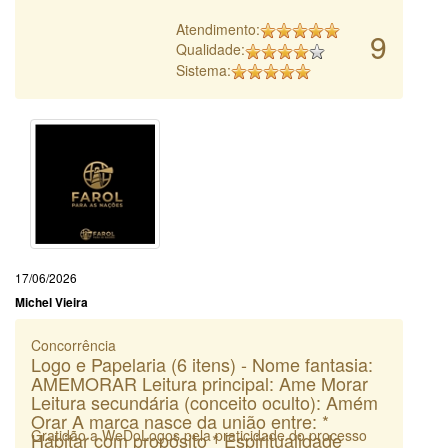
Atendimento:
9
Qualidade:
Sistema:
17/06/2026
Michel Vieira
Concorrência
Logo e Papelaria (6 itens) - Nome fantasia:
AMEMORAR Leitura principal: Ame Morar
Leitura secundária (conceito oculto): Amém
Orar A marca nasce da união entre: *
Gratidão a WeDoLogos pela praticidade do processo
Habitar com propósito * Espiritualidade