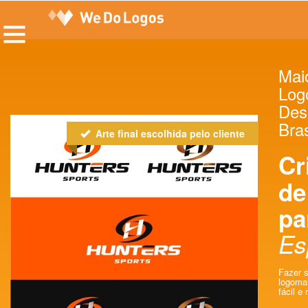
Maio
Log
Des
Bras
Arte final escolhida pelo cliente
Cr
de
pa
Es
Fazer s
logomar
fácil e 