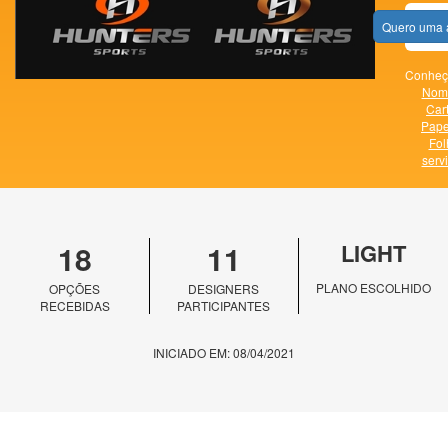
Quero uma 
Conheça
Nome
Cart
Pape
Fol
serv
18
11
LIGHT
PLANO ESCOLHIDO
OPÇÕES
DESIGNERS
RECEBIDAS
PARTICIPANTES
INICIADO EM: 08/04/2021