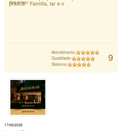
das artes.
prática * Família, lar e v
Atendimento:
9
Qualidade:
Sistema:
17/06/2026