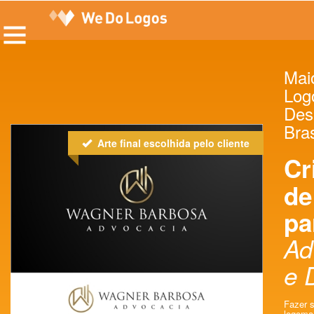
Maio
Log
Des
Bras
Arte final escolhida pelo cliente
Cr
de
pa
Ad
e D
Fazer s
logomar