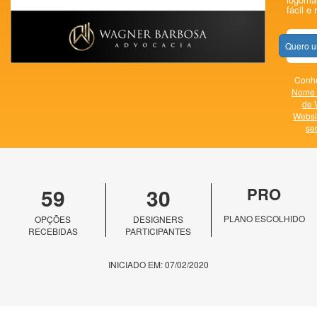
fácil e 
Quero u
Conhe
Nome 
de 
Websi
se
59
30
PRO
PLANO ESCOLHIDO
OPÇÕES
DESIGNERS
RECEBIDAS
PARTICIPANTES
INICIADO EM: 07/02/2020