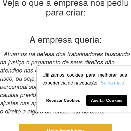
Veja o que a empresa nos pediu
para criar:
A empresa
queria:
" Atuamos na defesa dos trabalhadores buscando
na justiça o pagamento de seus direitos não
atendido nas empresas. O contrato sempre é de
Utilizamos cookies para melhorar sua
risco, ou seja, se houver vitória recebemos um
experiência de navegação.
Saiba mais
percentual sobre êxito ou valor alcançado. Nas
causas previdenciárias, buscamos correções ou
Recusar Cookies
Aceitar Cookies
ajustes nas aposentadorias existentes ou garantir
o direito a algum benefício não deferido. "
Veja também: