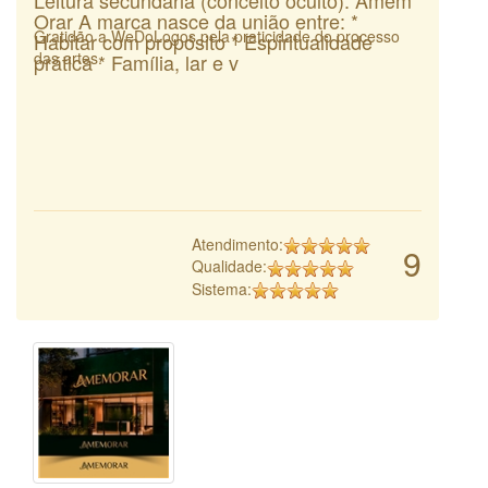
Orar A marca nasce da união entre: *
Gratidão a WeDoLogos pela praticidade do processo
Habitar com propósito * Espiritualidade
das artes.
prática * Família, lar e v
Atendimento:
9
Qualidade:
Sistema: