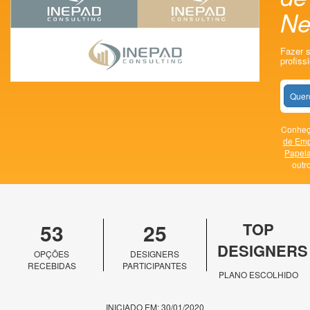
Ne
Fazer 
profissi
Quer
Conheça
de Emp
Papela
outr
53
25
TOP
DESIGNERS
OPÇÕES
DESIGNERS
RECEBIDAS
PARTICIPANTES
PLANO ESCOLHIDO
INICIADO EM: 30/01/2020