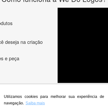
odutos
cê deseja na criação
es e peça
Utilizamos cookies para melhorar sua experiência de
navegação.
Saiba mais
s melhores designers de logotipos online para criar a lo