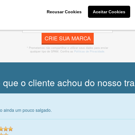
 banner, cartão de visita, folder, flyer, website e muito mai
Recusar Cookies
Aceitar Cookies
CRIE SUA MARCA
* Prometemos não compartilhar e utilizar seus dados para enviar
qualquer tipo de SPAM. Confira as
Políticas de Privacidade.
 que o cliente achou do nosso tr
o ainda um pouco salgado.