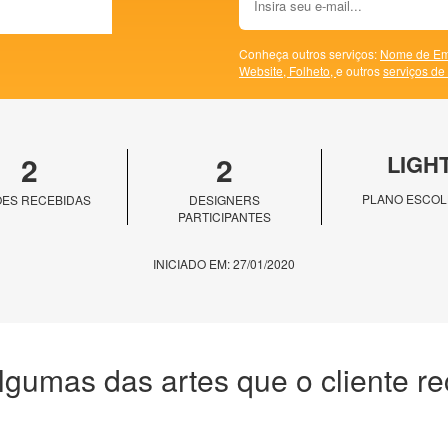
Conheça outros serviços:
Nome de Em
Website,
Folheto,
e outros
serviços de
2
2
LIGH
PLANO ESCOL
ES RECEBIDAS
DESIGNERS
PARTICIPANTES
INICIADO EM: 27/01/2020
lgumas das artes que o cliente r