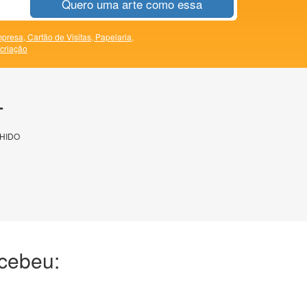
Quero uma arte como essa
presa,
Cartão de Visitas,
Papelaria,
 criação
T
HIDO
ecebeu: