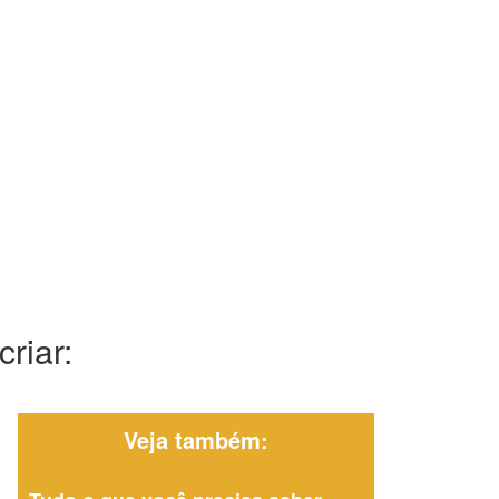
riar:
Veja também: