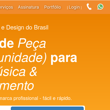
erviços
Assinatura
Portfólio
Login
|
|
 e Design do Brasil
 de
Peça
(unidade)
para
úsica &
imento
rca profissional - fácil e rápido.