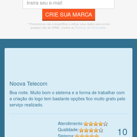
CRIE SUA MARCA
* Prometemos não compartilhar e utilizar seus dados para enviar
qualquer tipo de SPAM. Confira as
Políticas de Privacidade.
Veja o que o cliente achou do
nosso trabalho!
Noova Telecom
Boa noite. Muito bom o sistema e a forma de trabalhar com
a criação do logo tem bastante opções fico muito grato pelo
serviço realizado.
Atendimento:
10
Qualidade:
Sistema: