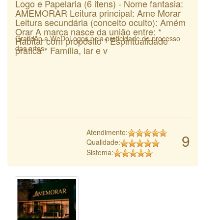
Logo e Papelaria (6 itens) - Nome fantasia:
AMEMORAR Leitura principal: Ame Morar
Leitura secundária (conceito oculto): Amém
Orar A marca nasce da união entre: *
Gratidão a WeDoLogos pela praticidade do processo
Habitar com propósito * Espiritualidade
das artes.
prática * Família, lar e v
Atendimento:
9
Qualidade:
Sistema: