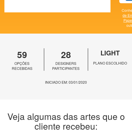
Conhe
de E
Papel
out
59
28
LIGHT
PLANO ESCOLHIDO
OPÇÕES
DESIGNERS
RECEBIDAS
PARTICIPANTES
INICIADO EM: 03/01/2020
Veja algumas das artes que o
cliente recebeu: