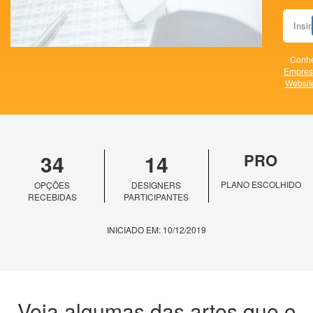
Conhe
Empres
Websit
34
14
PRO
PLANO ESCOLHIDO
OPÇÕES
DESIGNERS
RECEBIDAS
PARTICIPANTES
INICIADO EM: 10/12/2019
Veja algumas das artes que o