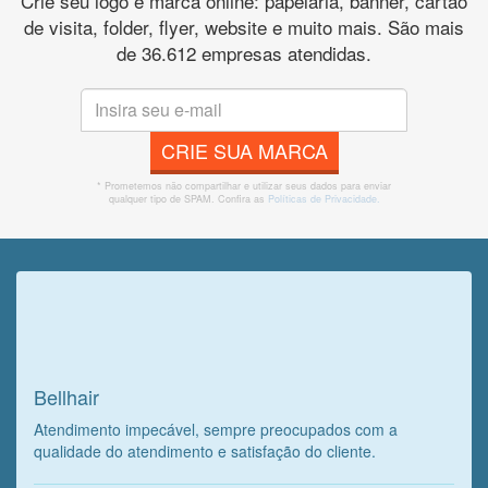
Crie seu logo e marca online: papelaria, banner, cartão
de visita, folder, flyer, website e muito mais. São mais
de 36.612 empresas atendidas.
CRIE SUA MARCA
* Prometemos não compartilhar e utilizar seus dados para enviar
qualquer tipo de SPAM. Confira as
Políticas de Privacidade.
Veja o que o cliente achou do
nosso trabalho!
Bellhair
Atendimento impecável, sempre preocupados com a
qualidade do atendimento e satisfação do cliente.