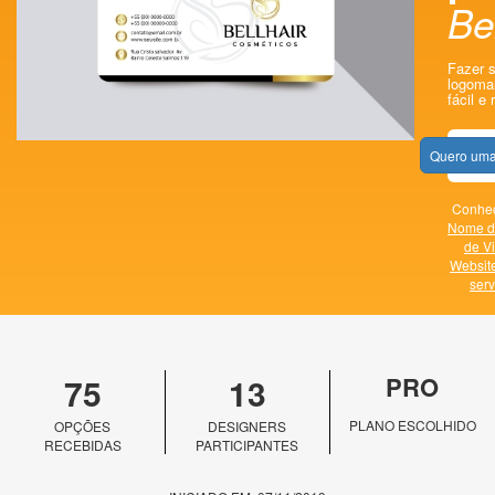
Be
Fazer s
logomar
fácil e 
Quero uma
Conheç
Nome d
de Vi
Websit
serv
75
13
PRO
PLANO ESCOLHIDO
OPÇÕES
DESIGNERS
RECEBIDAS
PARTICIPANTES