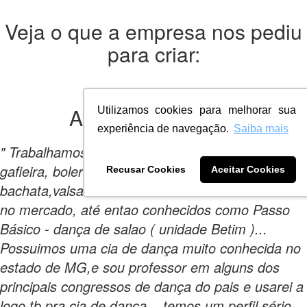
Veja o que a empresa nos pediu
para criar:
A empresa
queria:
Utilizamos cookies para melhorar sua
experiência de navegação.
Saiba mais
" Trabalhamos com ritmos a dois, como samba de
gafieira, bolero, forró,salsa,tango ,zouk, soltinho,
Recusar Cookies
Aceitar Cookies
bachata,valsa entre outros...estamos há 10 anos
no mercado, até entao conhecidos como Passo
Básico - dança de salao ( unidade Betim )...
Possuimos uma cia de dança muito conhecida no
estado de MG,e sou professor em alguns dos
principais congressos de dança do pais e usarei a
logo tb pra cia de dança... temos um perfil sério,