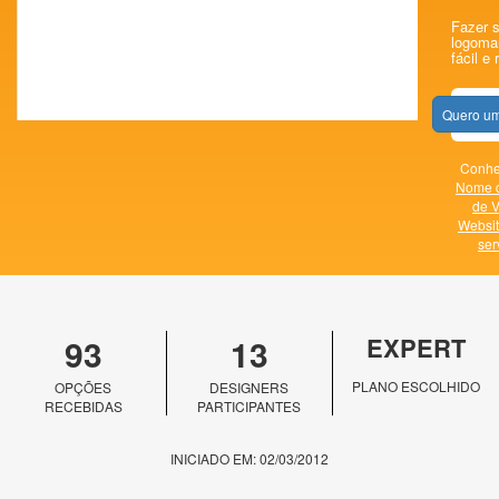
Fazer s
logomar
fácil e 
Quero um
Conheç
Nome 
de V
Websi
ser
93
13
EXPERT
PLANO ESCOLHIDO
OPÇÕES
DESIGNERS
RECEBIDAS
PARTICIPANTES
INICIADO EM: 02/03/2012