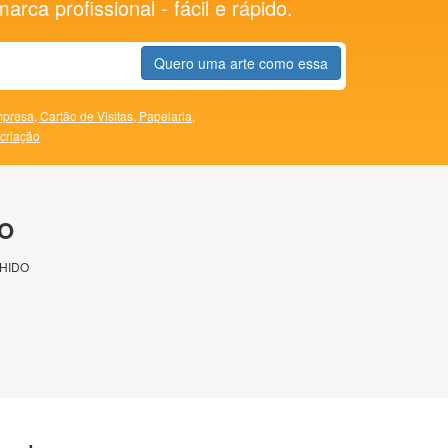
rca profissional - fácil e rápido.
Quero uma arte como essa
presa,
Cartão de Visitas,
Papelaria,
 criação
O
HIDO