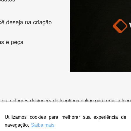
cê deseja na criação
es e peça
s melhores designers de logotipos online para criar a lo
 banner, cartão de visita, folder, flyer, website e muito mai
Utilizamos cookies para melhorar sua experiência de
navegação.
Saiba mais