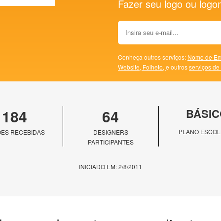
Fazer seu logo ou logoma
Conheça outros serviços:
Nome de Em
Website,
Folheto,
e outros
serviços de
184
64
BÁSIC
PLANO ESCOL
ES RECEBIDAS
DESIGNERS
PARTICIPANTES
INICIADO EM: 2/8/2011