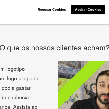
CRIE SUA MARCA
Recusar Cookies
Aceitar Cookies
* Prometemos não compartilhar e utilizar seus dados para enviar
qualquer tipo de SPAM. Confira as
Políticas de Privacidade.
O que os nossos clientes acham
m logotipo
 um logo plagiado
 podia gastar
não conhecia
ança. Assista ao