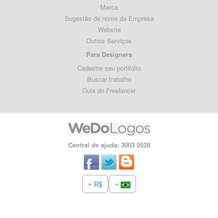
Marca
Sugestão de nome de Empresa
Website
Outros Serviços
Para Designers
Cadastre seu portifólio
Buscar trabalho
Guia do Freelancer
Central de ajuda: 3003 0528
R$