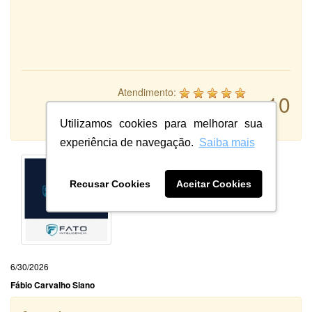
Atendimento:
10
Qualidade:
Sistema:
Utilizamos cookies para melhorar sua
experiência de navegação.
Saiba mais
Recusar Cookies
Aceitar Cookies
6/30/2026
Fábio Carvalho Siano