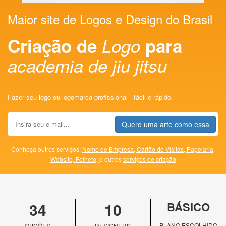
Maior site de Logos e Design do Brasil
Criação de
Logo
para
academia de jiu jitsu
Fazer seu logo ou logomarca profissional - fácil e rápido.
Quero uma arte como essa
Conheça outros serviços:
Nome de Empresa,
Cartão de Visitas,
Papelaria,
Website,
Folheto,
e outros
serviços de criação
34
10
BÁSICO
PLANO ESCOLHIDO
OPÇÕES
DESIGNERS