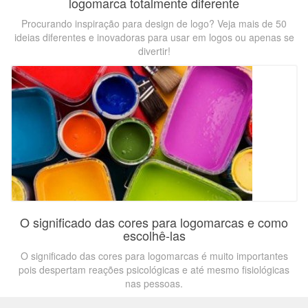
logomarca totalmente diferente
Procurando inspiração para design de logo? Veja mais de 50
ideias diferentes e inovadoras para usar em logos ou apenas se
divertir!
O significado das cores para logomarcas e como
escolhê-las
O significado das cores para logomarcas é muito importantes
pois despertam reações psicológicas e até mesmo fisiológicas
nas pessoas.