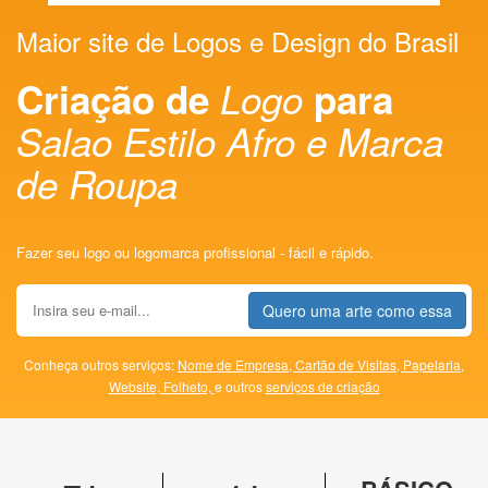
Maior site de Logos e Design do Brasil
Criação de
Logo
para
Salao Estilo Afro e Marca
de Roupa
Fazer seu logo ou logomarca profissional - fácil e rápido.
Quero uma arte como essa
Conheça outros serviços:
Nome de Empresa,
Cartão de Visitas,
Papelaria,
Website,
Folheto,
e outros
serviços de criação