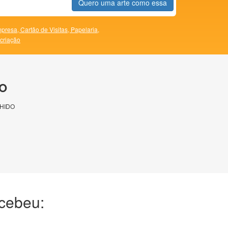
Quero uma arte como essa
presa,
Cartão de Visitas,
Papelaria,
 criação
O
HIDO
ecebeu: