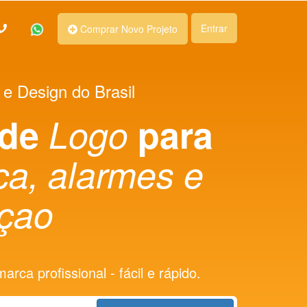
Entrar
Comprar Novo Projeto
 e Design do Brasil
 de
Logo
para
ca, alarmes e
açao
rca profissional - fácil e rápido.