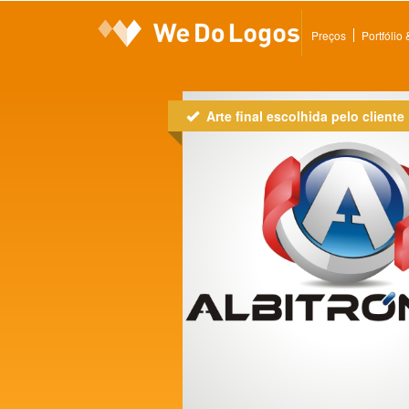
Preços
Portfólio
Arte final escolhida pelo cliente