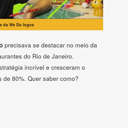
te da We Do logos
o
precisava se destacar no meio da
taurantes do Rio de Janeiro.
tratégia incrível e cresceram o
s de 80%. Quer saber como?