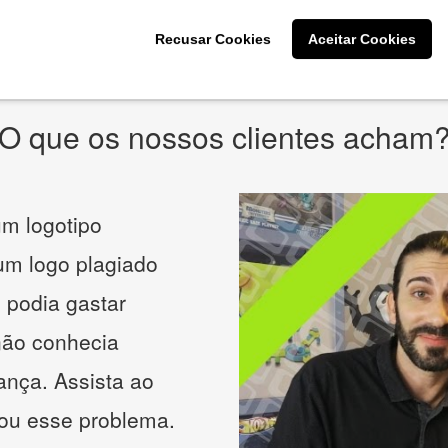
* Prometemos não compartilhar e utilizar seus dados para enviar
qualquer tipo de SPAM. Confira as
Políticas de Privacidade.
Recusar Cookies
Aceitar Cookies
O que os nossos clientes acham
m logotipo
 um logo plagiado
 podia gastar
não conhecia
ança. Assista ao
nou esse problema.