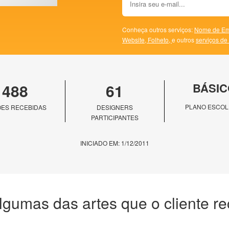
Conheça outros serviços:
Nome de Em
Website,
Folheto,
e outros
serviços de
488
61
BÁSIC
PLANO ESCOL
ES RECEBIDAS
DESIGNERS
PARTICIPANTES
INICIADO EM: 1/12/2011
lgumas das artes que o cliente r