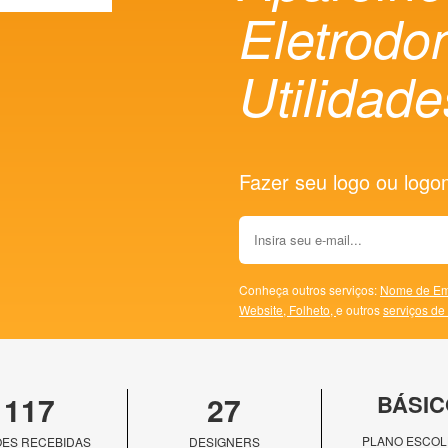
Eletrodo
Utilidad
Fazer seu logo ou logoma
Conheça outros serviços:
Nome de Em
Website,
Folheto,
e outros
serviços de
117
27
BÁSIC
PLANO ESCOL
ES RECEBIDAS
DESIGNERS