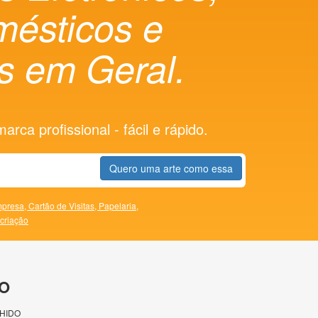
mésticos e
es em Geral.
rca profissional - fácil e rápido.
Quero uma arte como essa
presa,
Cartão de Visitas,
Papelaria,
 criação
O
HIDO