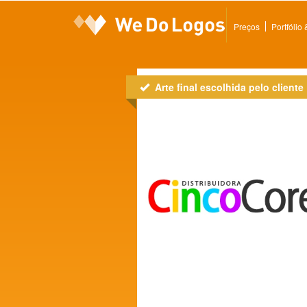
Preços
Portfólio
Arte final escolhida pelo cliente