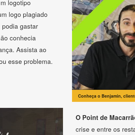
m logotipo
 um logo plagiado
 podia gastar
não conhecia
ança. Assista ao
nou esse problema.
Conheça o Benjamin, clien
O Point de Macarrã
crise e entre os res