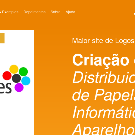
 & Exemplos
Depoimentos
Sobre
Ajuda
Maior site de Logos
Criação
Distribui
de Papela
Informáti
Aparelho