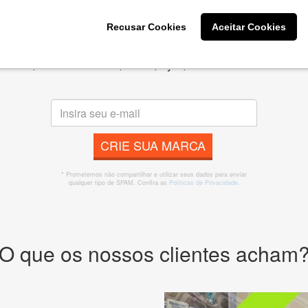
Recusar Cookies
Aceitar Cookies
s melhores designers de logotipos online para criar a lo
 banner, cartão de visita, folder, flyer, website e muito mai
CRIE SUA MARCA
* Prometemos não compartilhar e utilizar seus dados para enviar
qualquer tipo de SPAM. Confira as
Políticas de Privacidade.
O que os nossos clientes acham