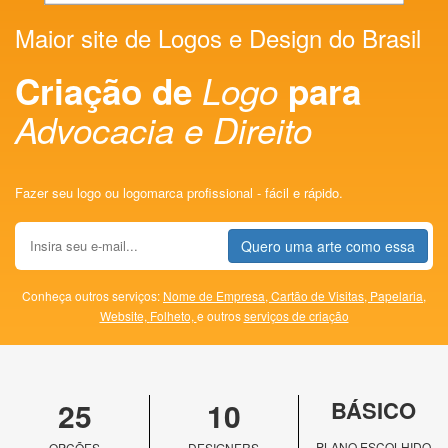
Maior site de Logos e Design do Brasil
Criação de
Logo
para
Advocacia e Direito
Fazer seu logo ou logomarca profissional - fácil e rápido.
Quero uma arte como essa
Conheça outros serviços:
Nome de Empresa,
Cartão de Visitas,
Papelaria,
Website,
Folheto,
e outros
serviços de criação
25
10
BÁSICO
PLANO ESCOLHIDO
OPÇÕES
DESIGNERS