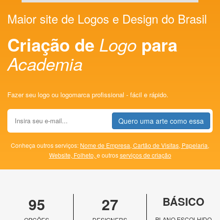
Maior site de Logos e Design do Brasil
Criação de
Logo
para
Academia
Fazer seu logo ou logomarca profissional - fácil e rápido.
Quero uma arte como essa
Conheça outros serviços:
Nome de Empresa,
Cartão de Visitas,
Papelaria,
Website,
Folheto,
e outros
serviços de criação
95
27
BÁSICO
PLANO ESCOLHIDO
OPÇÕES
DESIGNERS