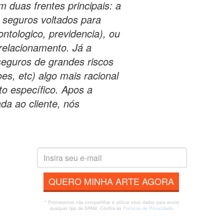
 duas frentes principais: a
e seguros voltados para
ntologico, previdencia), ou
relacionamento. Já a
eguros de grandes riscos
oes, etc) algo mais racional
to específico. Apos a
a ao cliente, nós
QUERO MINHA ARTE AGORA
* Prometemos não compartilhar e utilizar seus dados para enviar
qualquer tipo de SPAM. Confira as
Políticas de Privacidade.