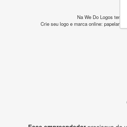
Na We Do Logos temos o
Crie seu logo e marca online: papelaria,
Esse empreendedor
precisava de u