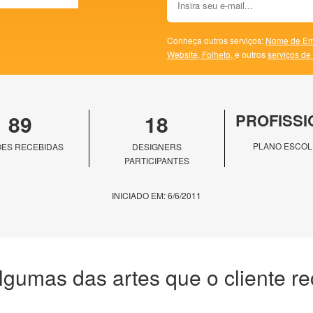
Conheça outros serviços:
Nome de Em
Website,
Folheto,
e outros
serviços de
89
18
PROFISSI
PLANO ESCOL
ES RECEBIDAS
DESIGNERS
PARTICIPANTES
INICIADO EM: 6/6/2011
lgumas das artes que o cliente r