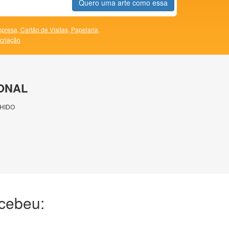
Quero uma arte como essa
presa,
Cartão de Visitas,
Papelaria,
 criação
ONAL
HIDO
ecebeu: