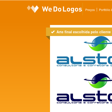
Preços
Portfólio
Arte final escolhida pelo cliente