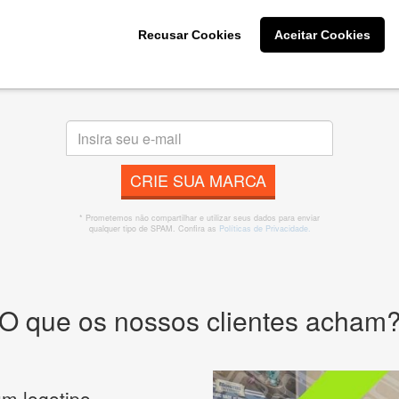
Recusar Cookies
Aceitar Cookies
s melhores designers de logotipos online para criar a lo
 banner, cartão de visita, folder, flyer, website e muito mai
CRIE SUA MARCA
* Prometemos não compartilhar e utilizar seus dados para enviar
qualquer tipo de SPAM. Confira as
Políticas de Privacidade.
O que os nossos clientes acham
m logotipo