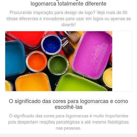
logomarca totalmente diferente
Procurando inspiração para design de logo? Veja mais de 50
ideias diferentes e inovadoras para usar em logos ou apenas se
divertir!
O significado das cores para logomarcas e como
escolhê-las
O significado das cores para logomarcas é muito importantes
pois despertam reações psicológicas e até mesmo fisiológicas
nas pessoas.