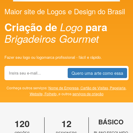
Maior site de Logos e Design do Brasil
Criação de
Logo
para
Brigadeiros Gourmet
Fazer seu logo ou logomarca profissional - fácil e rápido.
Quero uma arte como essa
Conheça outros serviços:
Nome de Empresa,
Cartão de Visitas,
Papelaria,
Website,
Folheto,
e outros
serviços de criação
120
12
BÁSICO
PLANO ESCOLHIDO
OPÇÕES
DESIGNERS