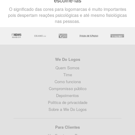
escolhê-las
O significado das cores para logomarcas é muito importantes
pois despertam reações psicológicas e até mesmo fisiológicas
nas pessoas.
We Do Logos
Quem Somos
Time
Como funciona
Compromisso público
Depoimentos
Politica de privacidade
Sobre a We Do Logos
Para Clientes