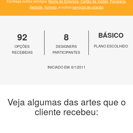
Conheça outros serviços:
Nome de Empresa,
Cartão de Visitas,
Papelaria,
Website,
Folheto,
e outros
serviços de criação
92
8
BÁSICO
PLANO ESCOLHIDO
OPÇÕES
DESIGNERS
RECEBIDAS
PARTICIPANTES
INICIADO EM: 6/1/2011
Veja algumas das artes que o
cliente recebeu: