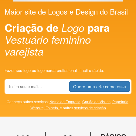
Maior site de Logos e Design do Brasil
Criação de
Logo
para
Vestuário feminino
varejista
Fazer seu logo ou logomarca profissional - fácil e rápido.
Quero uma arte como essa
Conheça outros serviços:
Nome de Empresa,
Cartão de Visitas,
Papelaria,
Website,
Folheto,
e outros
serviços de criação