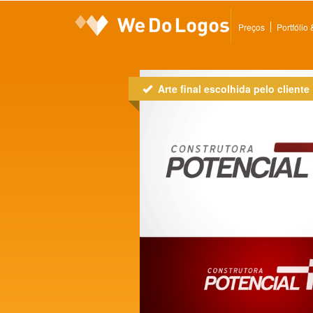
Preços
Portfólio
Arte final escolhida pelo cliente