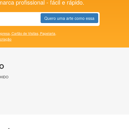
rca profissional - fácil e rápido.
Quero uma arte como essa
presa,
Cartão de Visitas,
Papelaria,
 criação
O
HIDO