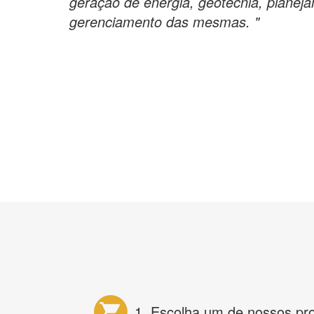
geraçao de energia, geotecnia, planej
gerenciamento das mesmas. "
1. Escolha um de nossos pr