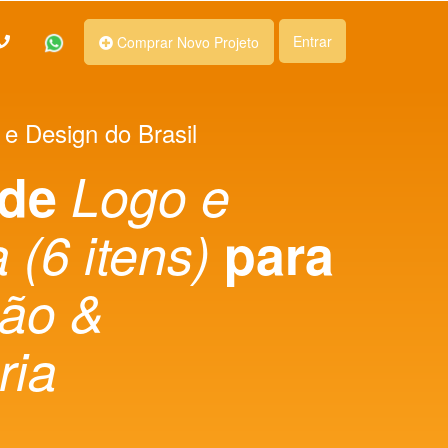
Entrar
Comprar Novo Projeto
 e Design do Brasil
 de
Logo e
 (6 itens)
para
ção &
ria