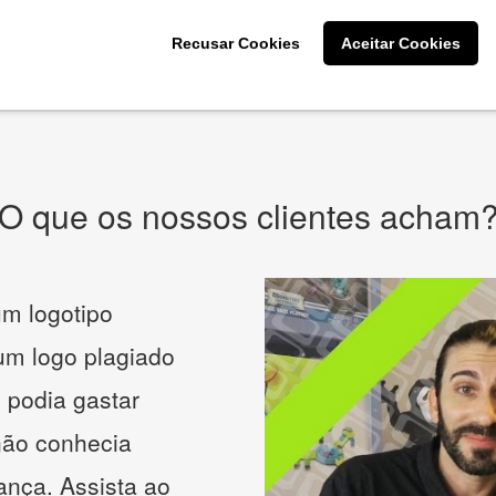
CRIE SUA MARCA
Recusar Cookies
Aceitar Cookies
* Prometemos não compartilhar e utilizar seus dados para enviar
qualquer tipo de SPAM. Confira as
Políticas de Privacidade.
O que os nossos clientes acham
m logotipo
 um logo plagiado
 podia gastar
não conhecia
ança. Assista ao