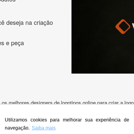
cê deseja na criação
es e peça
s melhores designers de logotipos online para criar a lo
 banner, cartão de visita, folder, flyer, website e muito mai
Utilizamos cookies para melhorar sua experiência de
navegação.
Saiba mais