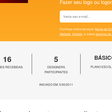
Fazer seu logo ou logoma
Conheça outros serviços:
Nome de Em
Website,
Folheto,
e outros
serviços de
16
5
BÁSIC
PLANO ESCOL
ES RECEBIDAS
DESIGNERS
PARTICIPANTES
INICIADO EM: 5/30/2011