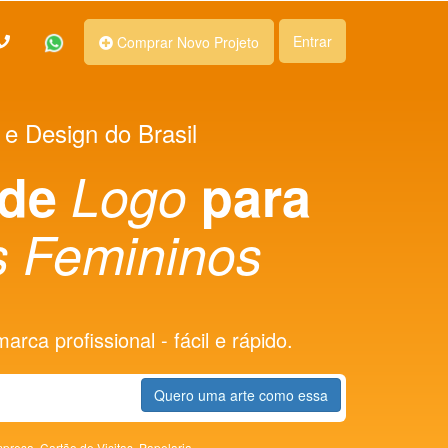
Entrar
Comprar Novo Projeto
 e Design do Brasil
 de
Logo
para
s Femininos
rca profissional - fácil e rápido.
Quero uma arte como essa
presa,
Cartão de Visitas,
Papelaria,