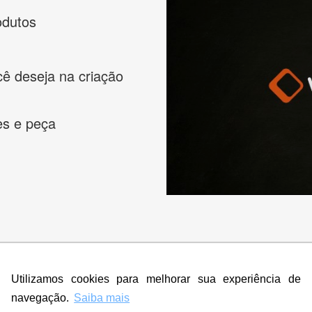
odutos
cê deseja na criação
es e peça
s melhores designers de logotipos online para criar a lo
 banner, cartão de visita, folder, flyer, website e muito mai
Utilizamos cookies para melhorar sua experiência de
navegação.
Saiba mais