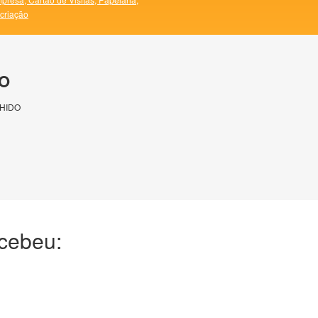
 criação
O
HIDO
ecebeu: