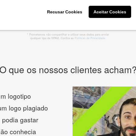
Recusar Cookies
Aceitar Cookies
CRIE SUA MARCA
* Prometemos não compartilhar e utilizar seus dados para enviar
qualquer tipo de SPAM. Confira as
Políticas de Privacidade.
O que os nossos clientes acham
m logotipo
 um logo plagiado
 podia gastar
não conhecia