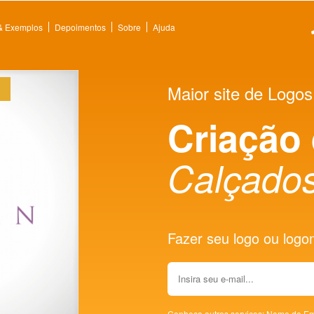
 & Exemplos
Depoimentos
Sobre
Ajuda
Maior site de Logos
Criação
Calçado
Fazer seu logo ou logoma
Conheça outros serviços:
Nome de Em