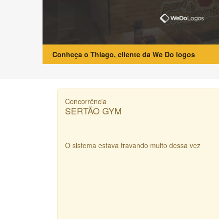
Conheça o Thiago, cliente da We Do logos
Concorrência
SERTÃO GYM
O sistema estava travando muito dessa vez