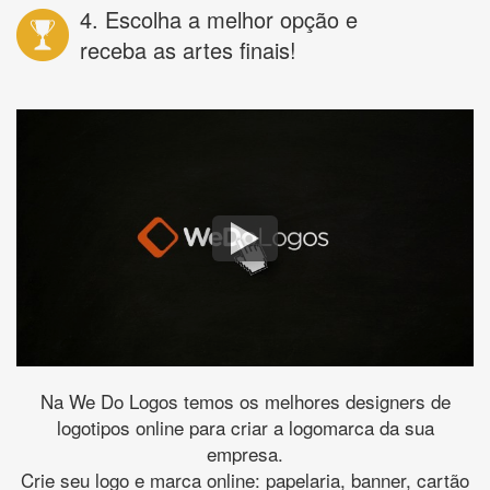
4. Escolha a melhor opção e
receba as artes finais!
Na We Do Logos temos os melhores designers de
logotipos online para criar a logomarca da sua
empresa.
Crie seu logo e marca online: papelaria, banner, cartão