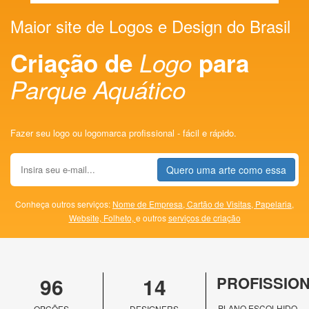
Maior site de Logos e Design do Brasil
Criação de
Logo
para
Parque Aquático
Fazer seu logo ou logomarca profissional - fácil e rápido.
Quero uma arte como essa
Conheça outros serviços:
Nome de Empresa,
Cartão de Visitas,
Papelaria,
Website,
Folheto,
e outros
serviços de criação
96
14
PROFISSIO
PLANO ESCOLHIDO
OPÇÕES
DESIGNERS