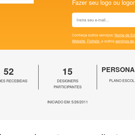
Fazer seu logo ou logoma
Conheça outros serviços:
Nome de Em
Website,
Folheto,
e outros
serviços de
52
15
PERSONA
PLANO ESCOL
ES RECEBIDAS
DESIGNERS
PARTICIPANTES
INICIADO EM: 5/26/2011