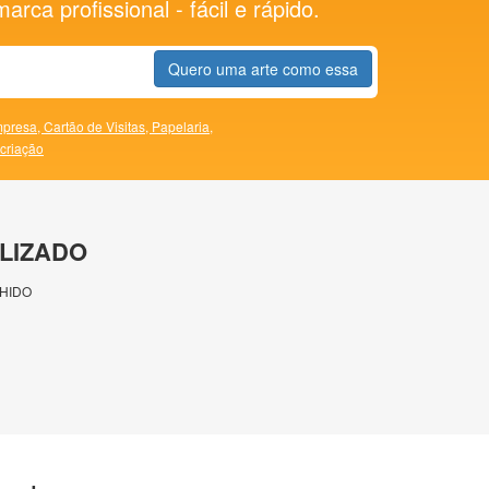
rca profissional - fácil e rápido.
Quero uma arte como essa
presa,
Cartão de Visitas,
Papelaria,
 criação
LIZADO
HIDO