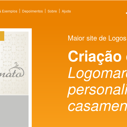
 & Exemplos
Depoimentos
Sobre
Ajuda
Maior site de Logos
Criação
Logomarc
personal
casamen