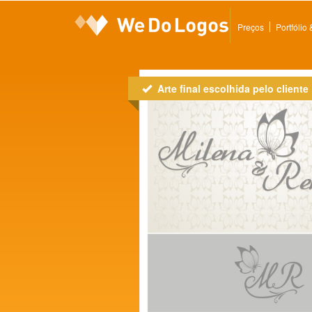
Preços
Portfólio
Arte final escolhida pelo cliente