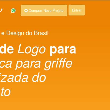
Entrar
Comprar Novo Projeto
 e Design do Brasil
 de
Logo
para
a para griffe
izada do
to