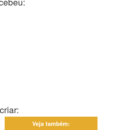
ecebeu:
riar:
Veja também: