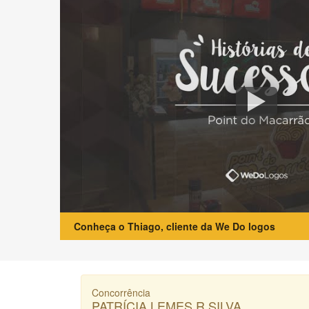
Conheça o Thiago, cliente da We Do logos
Concorrência
PATRÍCIA LEMES R SILVA