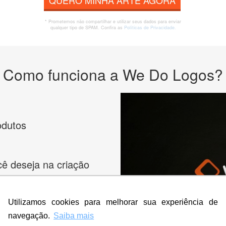
QUERO MINHA ARTE AGORA
* Prometemos não compartilhar e utilizar seus dados para enviar
qualquer tipo de SPAM. Confira as
Políticas de Privacidade.
Como funciona a We Do Logos?
odutos
cê deseja na criação
es e peça
Utilizamos cookies para melhorar sua experiência de
navegação.
Saiba mais