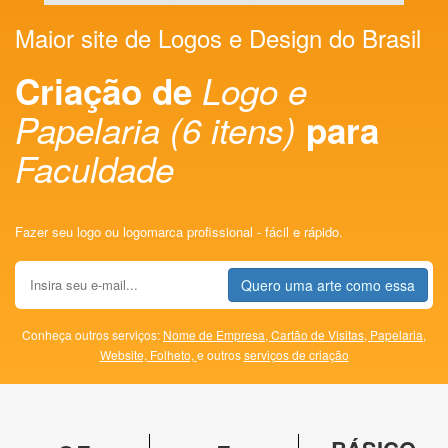
Maior site de Logos e Design do Brasil
Criação de
Logo e
Papelaria (6 itens)
para
Faculdade
Fazer seu logo ou logomarca profissional - fácil e rápido.
Quero uma arte como essa
Conheça outros serviços:
Nome de Empresa,
Cartão de Visitas,
Papelaria,
Website,
Folheto,
e outros
serviços de criação