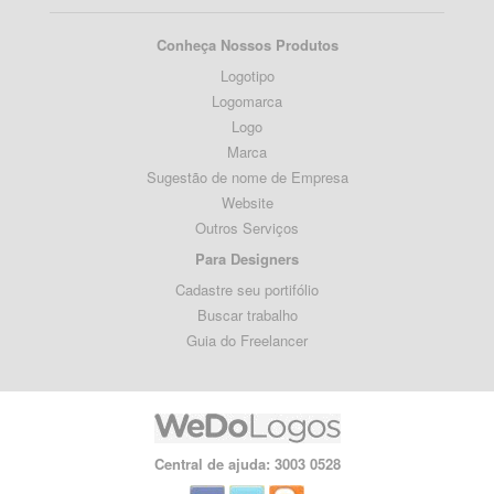
Conheça Nossos Produtos
Logotipo
Logomarca
Logo
Marca
Sugestão de nome de Empresa
Website
Outros Serviços
Para Designers
Cadastre seu portifólio
Buscar trabalho
Guia do Freelancer
Central de ajuda: 3003 0528