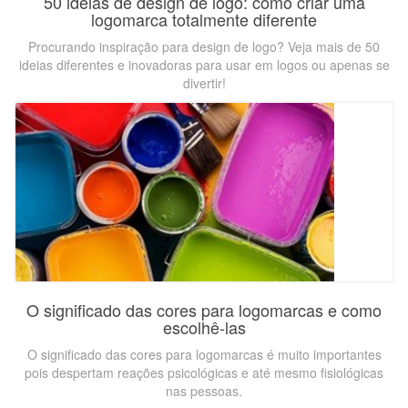
50 ideias de design de logo: como criar uma
logomarca totalmente diferente
Procurando inspiração para design de logo? Veja mais de 50
ideias diferentes e inovadoras para usar em logos ou apenas se
divertir!
O significado das cores para logomarcas e como
escolhê-las
O significado das cores para logomarcas é muito importantes
pois despertam reações psicológicas e até mesmo fisiológicas
nas pessoas.