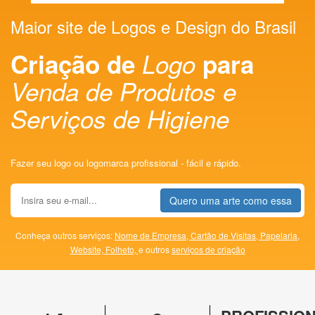
Maior site de Logos e Design do Brasil
Criação de
Logo
para
Venda de Produtos e
Serviços de Higiene
Fazer seu logo ou logomarca profissional - fácil e rápido.
Quero uma arte como essa
Conheça outros serviços:
Nome de Empresa,
Cartão de Visitas,
Papelaria,
Website,
Folheto,
e outros
serviços de criação