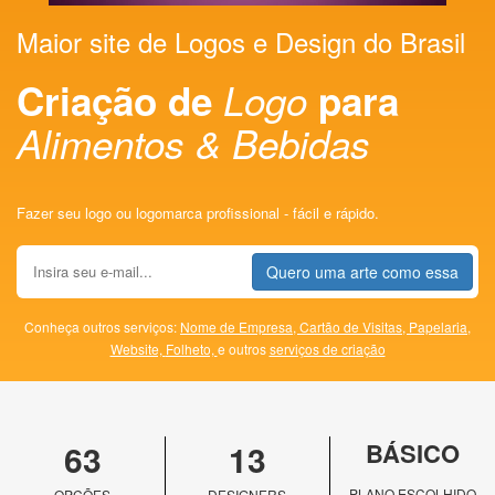
Maior site de Logos e Design do Brasil
Criação de
Logo
para
Alimentos & Bebidas
Fazer seu logo ou logomarca profissional - fácil e rápido.
Quero uma arte como essa
Conheça outros serviços:
Nome de Empresa,
Cartão de Visitas,
Papelaria,
Website,
Folheto,
e outros
serviços de criação
63
13
BÁSICO
PLANO ESCOLHIDO
OPÇÕES
DESIGNERS