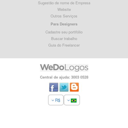
Sugestão de nome de Empresa
Website
Outros Serviços
Para Designers
Cadastre seu portifólio
Buscar trabalho
Guia do Freelancer
Central de ajuda: 3003 0528
R$