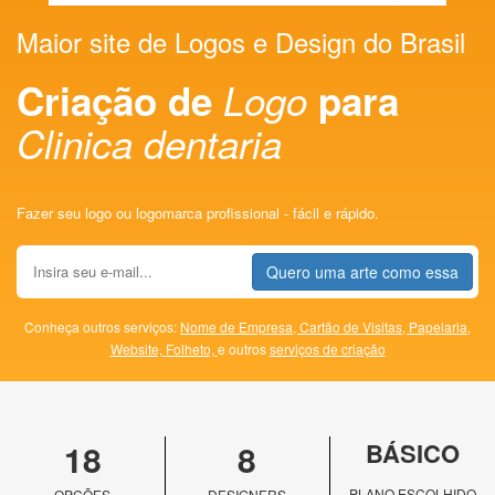
Maior site de Logos e Design do Brasil
Criação de
Logo
para
Clinica dentaria
Fazer seu logo ou logomarca profissional - fácil e rápido.
Quero uma arte como essa
Conheça outros serviços:
Nome de Empresa,
Cartão de Visitas,
Papelaria,
Website,
Folheto,
e outros
serviços de criação
18
8
BÁSICO
PLANO ESCOLHIDO
OPÇÕES
DESIGNERS