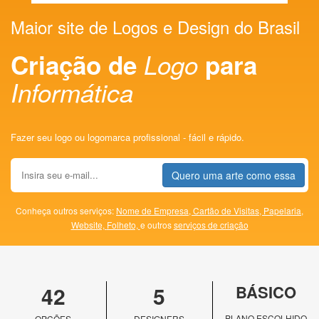
Maior site de Logos e Design do Brasil
Criação de
Logo
para
Informática
Fazer seu logo ou logomarca profissional - fácil e rápido.
Quero uma arte como essa
Conheça outros serviços:
Nome de Empresa,
Cartão de Visitas,
Papelaria,
Website,
Folheto,
e outros
serviços de criação
42
5
BÁSICO
PLANO ESCOLHIDO
OPÇÕES
DESIGNERS