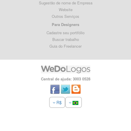
Sugestão de nome de Empresa
Website
Outros Serviços
Para Designers
Cadastre seu portifólio
Buscar trabalho
Guia do Freelancer
Central de ajuda: 3003 0528
R$