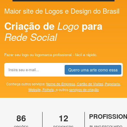
Maior site de Logos e Design do Brasil
Criação de
Logo
para
Rede Social
Fazer seu logo ou logomarca profissional - fácil e rápido.
Quero uma arte como essa
Conheça outros serviços:
Nome de Empresa,
Cartão de Visitas,
Papelaria,
Website,
Folheto,
e outros
serviços de criação
86
12
PROFISSIO
PLANO ESCOLHIDO
OPÇÕES
DESIGNERS