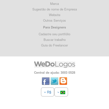
Marca
Sugestão de nome de Empresa
Website
Outros Serviços
Para Designers
Cadastre seu portifólio
Buscar trabalho
Guia do Freelancer
Central de ajuda: 3003 0528
R$