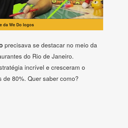
te da We Do logos
o
precisava se destacar no meio da
taurantes do Rio de Janeiro.
tratégia incrível e cresceram o
s de 80%. Quer saber como?