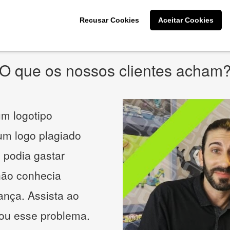
* Prometemos não compartilhar e utilizar seus dados para enviar
qualquer tipo de SPAM. Confira as
Políticas de Privacidade.
Recusar Cookies
Aceitar Cookies
O que os nossos clientes acham
m logotipo
 um logo plagiado
 podia gastar
não conhecia
ança. Assista ao
nou esse problema.