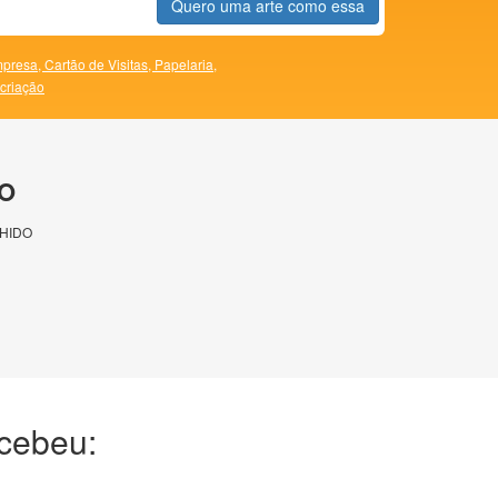
Quero uma arte como essa
presa,
Cartão de Visitas,
Papelaria,
 criação
O
HIDO
ecebeu: