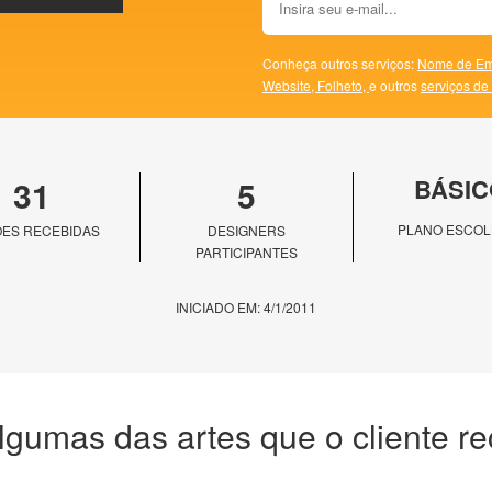
Conheça outros serviços:
Nome de Em
Website,
Folheto,
e outros
serviços de
31
5
BÁSIC
PLANO ESCOL
ES RECEBIDAS
DESIGNERS
PARTICIPANTES
INICIADO EM: 4/1/2011
lgumas das artes que o cliente r