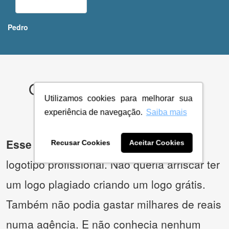
Pedro
O que os nossos clientes
Utilizamos cookies para melhorar sua
acham?
experiência de navegação.
Saiba mais
Esse empreendedor
precisava de um
Recusar Cookies
Aceitar Cookies
logotipo profissional. Não queria arriscar ter
um logo plagiado criando um logo grátis.
Também não podia gastar milhares de reais
numa agência. E não conhecia nenhum