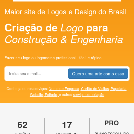
Maior site de Logos e Design do Brasil
Criação de
Logo
para
Construção & Engenharia
Fazer seu logo ou logomarca profissional - fácil e rápido.
Quero uma arte como essa
Conheça outros serviços:
Nome de Empresa,
Cartão de Visitas,
Papelaria,
Website,
Folheto,
e outros
serviços de criação
62
17
PRO
PLANO ESCOLHIDO
OPÇÕES
DESIGNERS