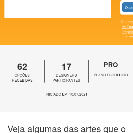
Quer
Conheça
de Em
Papela
outr
62
17
PRO
PLANO ESCOLHIDO
OPÇÕES
DESIGNERS
RECEBIDAS
PARTICIPANTES
INICIADO EM: 10/07/2021
Veja algumas das artes que o