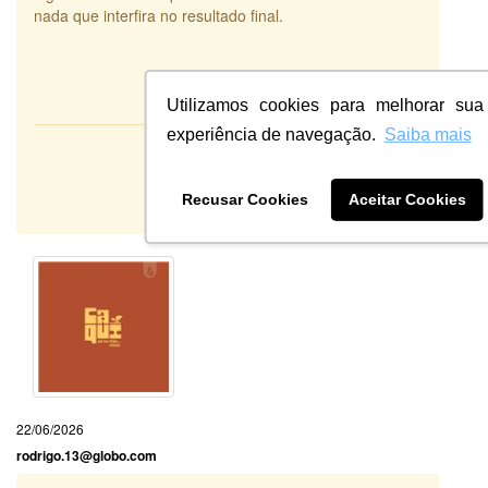
nada que interfira no resultado final.
Utilizamos cookies para melhorar sua
experiência de navegação.
Saiba mais
Atendimento:
10
Qualidade:
Recusar Cookies
Aceitar Cookies
Sistema:
22/06/2026
rodrigo.13@globo.com