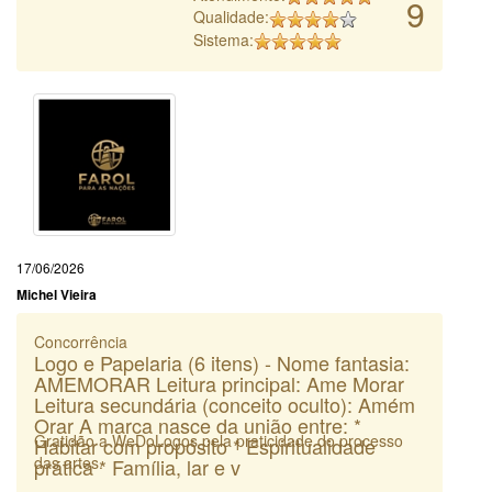
9
Qualidade:
Sistema:
17/06/2026
Michel Vieira
Concorrência
Logo e Papelaria (6 itens) - Nome fantasia:
AMEMORAR Leitura principal: Ame Morar
Leitura secundária (conceito oculto): Amém
Orar A marca nasce da união entre: *
Gratidão a WeDoLogos pela praticidade do processo
Habitar com propósito * Espiritualidade
das artes.
prática * Família, lar e v