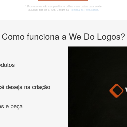
* Prometemos não compartilhar e utilizar seus dados para enviar
qualquer tipo de SPAM. Confira as
Políticas de Privacidade.
Como funciona a We Do Logos?
odutos
cê deseja na criação
es e peça