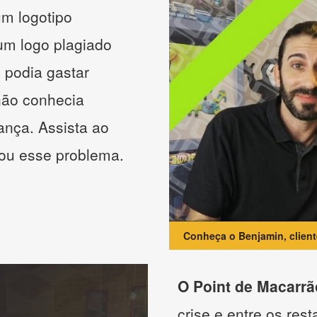
m logotipo
 um logo plagiado
 podia gastar
não conhecia
ança. Assista ao
nou esse problema.
Conheça o Benjamin, clien
O Point de Macarrã
crise e entre os res