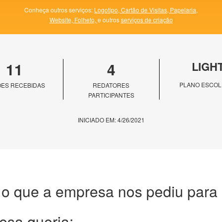
Conheça outros serviços:
Logotipo,
Cartão de Visitas,
Papelaria,
Website,
Folheto,
e outros
serviços de criação
11
4
LIGH
PLANO ESCOL
ES RECEBIDAS
REDATORES
PARTICIPANTES
INICIADO EM: 4/26/2021
 o que a empresa nos pediu para c
esa queria: