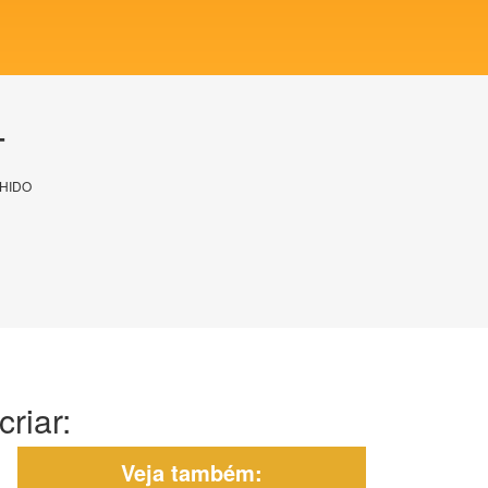
T
HIDO
riar:
Veja também: