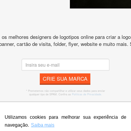
s melhores designers de logotipos online para criar a lo
 banner, cartão de visita, folder, flyer, website e muito mai
CRIE SUA MARCA
* Prometemos não compartilhar e utilizar seus dados para enviar
qualquer tipo de SPAM. Confira as
Políticas de Privacidade.
Utilizamos cookies para melhorar sua experiência de
 que o cliente achou do nosso tr
navegação.
Saiba mais