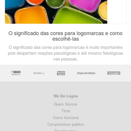
O significado das cores para logomarcas e como
escolhê-las
O significado das cores para logomarcas é muito importantes
pois despertam reações psicológicas e até mesmo fisiológicas
nas pessoas.
We Do Logos
Quem Somos
Time
Como funciona
Compromisso público
Depoimentos