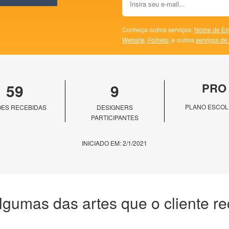
Conheça outros serviços:
Nome de Em
Website,
Folheto,
e outros
serviços de
59
9
PRO
PLANO ESCOL
ES RECEBIDAS
DESIGNERS
PARTICIPANTES
INICIADO EM: 2/1/2021
lgumas das artes que o cliente r