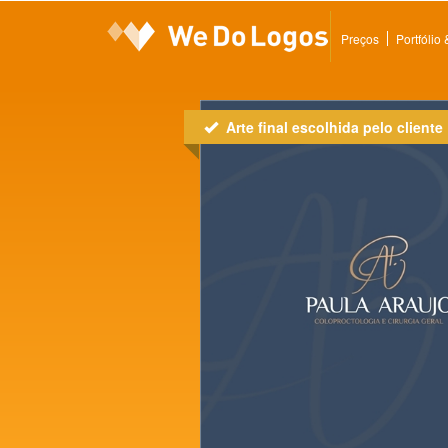
Preços
Portfólio
Arte final escolhida pelo cliente