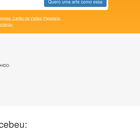
Quero uma arte como essa
presa,
Cartão de Visitas,
Papelaria,
 criação
HIDO
ecebeu: