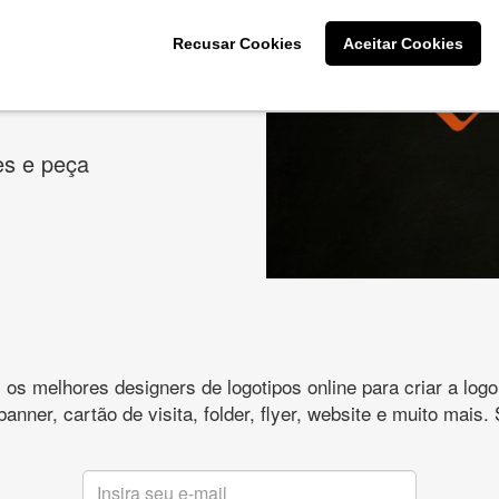
odutos
Recusar Cookies
Aceitar Cookies
cê deseja na criação
es e peça
s melhores designers de logotipos online para criar a lo
 banner, cartão de visita, folder, flyer, website e muito mai