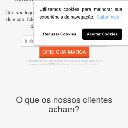
empresa.
Utilizamos cookies para melhorar sua
Crie seu logo e marca online: papelaria, banner, cartão
experiência de navegação.
Saiba mais
de visita, folder, flyer, website e muito mais. São mais
de 36.612 empresas atendidas.
Recusar Cookies
Aceitar Cookies
CRIE SUA MARCA
* Prometemos não compartilhar e utilizar seus dados para enviar
qualquer tipo de SPAM. Confira as
Políticas de Privacidade.
O que os nossos clientes
acham?