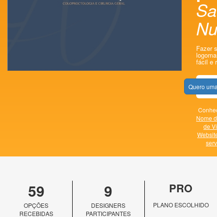
Sa
Nu
Fazer s
logomar
fácil e 
Quero uma
Conheç
Nome d
de Vi
Websit
serv
59
9
PRO
PLANO ESCOLHIDO
OPÇÕES
DESIGNERS
RECEBIDAS
PARTICIPANTES