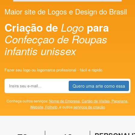
Maior site de Logos e Design do Brasil
Criação de
Logo
para
Confecçao de Roupas
infantis unissex
Fazer seu logo ou logomarca profissional - fácil e rápido.
Quero uma arte como essa
Conheça outros serviços:
Nome de Empresa,
Cartão de Visitas,
Papelaria,
Website,
Folheto,
e outros
serviços de criação