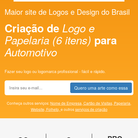
Maior site de Logos e Design do Brasil
Criação de
Logo e
Papelaria (6 itens)
para
Automotivo
Fazer seu logo ou logomarca profissional - fácil e rápido.
Quero uma arte como essa
Conheça outros serviços:
Nome de Empresa,
Cartão de Visitas,
Papelaria,
Website,
Folheto,
e outros
serviços de criação