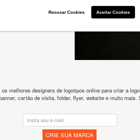
cê deseja na criação
Recusar Cookies
Aceitar Cookies
es e peça
s melhores designers de logotipos online para criar a lo
 banner, cartão de visita, folder, flyer, website e muito mai
CRIE SUA MARCA