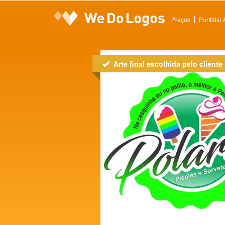
Preços
Portfólio
Arte final escolhida pelo cliente