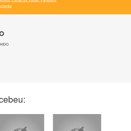
 criação
O
HIDO
ecebeu: