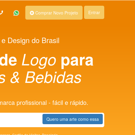
Entrar
Comprar Novo Projeto
 e Design do Brasil
 de
Logo
para
s & Bebidas
rca profissional - fácil e rápido.
Quero uma arte como essa
presa,
Cartão de Visitas,
Papelaria,