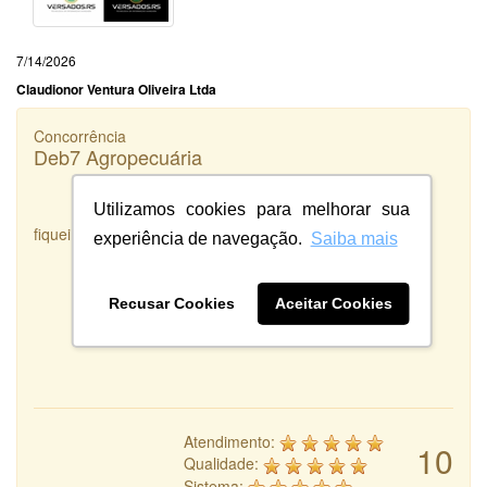
7/14/2026
Claudionor Ventura Oliveira Ltda
Concorrência
Deb7 Agropecuária
Utilizamos cookies para melhorar sua
fiquei satisfeita com o serviço prestado
experiência de navegação.
Saiba mais
Recusar Cookies
Aceitar Cookies
Atendimento:
10
Qualidade:
Sistema: