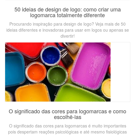
50 ideias de design de logo: como criar uma
logomarca totalmente diferente
Procurando inspiração para design de logo? Veja mais de 50
ideias diferentes e inovadoras para usar em logos ou apenas se
divertir!
O significado das cores para logomarcas e como
escolhê-las
O significado das cores para logomarcas é muito importantes
pois despertam reações psicológicas e até mesmo fisiológicas