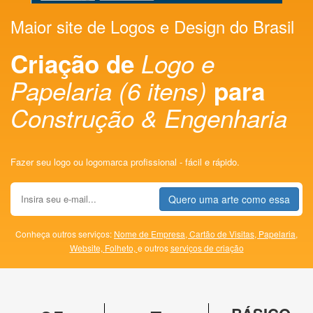
Maior site de Logos e Design do Brasil
Criação de
Logo e
Papelaria (6 itens)
para
Construção & Engenharia
Fazer seu logo ou logomarca profissional - fácil e rápido.
Quero uma arte como essa
Conheça outros serviços:
Nome de Empresa,
Cartão de Visitas,
Papelaria,
Website,
Folheto,
e outros
serviços de criação