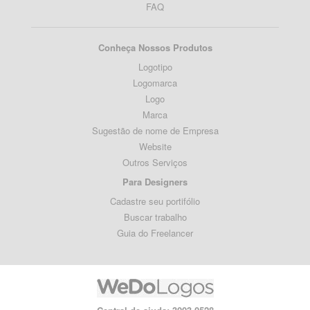
FAQ
Conheça Nossos Produtos
Logotipo
Logomarca
Logo
Marca
Sugestão de nome de Empresa
Website
Outros Serviços
Para Designers
Cadastre seu portifólio
Buscar trabalho
Guia do Freelancer