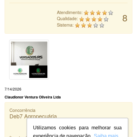
Atendimento:
8
Qualidade:
Sistema:
7/14/2026
Claudionor Ventura Oliveira Ltda
Concorrência
Deb7 Agropecuária
Utilizamos cookies para melhorar sua
experiência de navegação.
Saiba mais