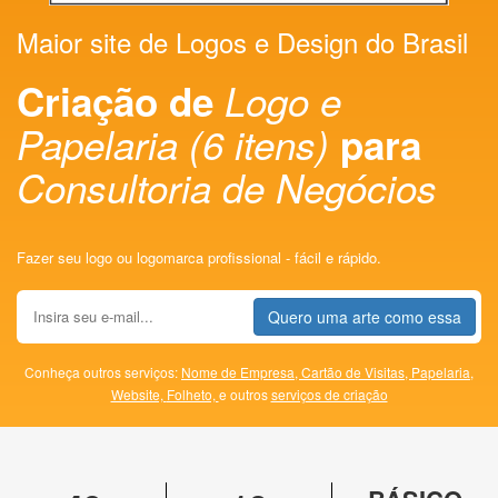
Maior site de Logos e Design do Brasil
Criação de
Logo e
Papelaria (6 itens)
para
Consultoria de Negócios
Fazer seu logo ou logomarca profissional - fácil e rápido.
Quero uma arte como essa
Conheça outros serviços:
Nome de Empresa,
Cartão de Visitas,
Papelaria,
Website,
Folheto,
e outros
serviços de criação