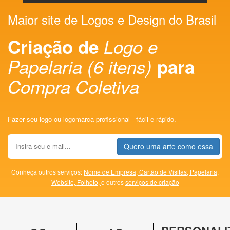
Maior site de Logos e Design do Brasil
Criação de
Logo e
Papelaria (6 itens)
para
Compra Coletiva
Fazer seu logo ou logomarca profissional - fácil e rápido.
Quero uma arte como essa
Conheça outros serviços:
Nome de Empresa,
Cartão de Visitas,
Papelaria,
Website,
Folheto,
e outros
serviços de criação