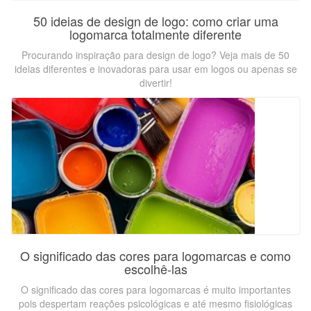
50 ideias de design de logo: como criar uma
logomarca totalmente diferente
Procurando inspiração para design de logo? Veja mais de 50
ideias diferentes e inovadoras para usar em logos ou apenas se
divertir!
O significado das cores para logomarcas e como
escolhê-las
O significado das cores para logomarcas é muito importantes
pois despertam reações psicológicas e até mesmo fisiológicas