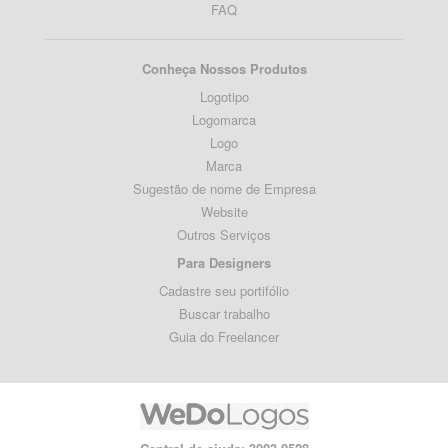
FAQ
Conheça Nossos Produtos
Logotipo
Logomarca
Logo
Marca
Sugestão de nome de Empresa
Website
Outros Serviços
Para Designers
Cadastre seu portifólio
Buscar trabalho
Guia do Freelancer